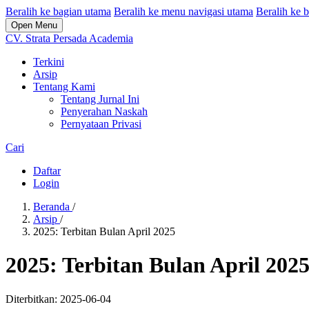
Beralih ke bagian utama
Beralih ke menu navigasi utama
Beralih ke b
Open Menu
CV. Strata Persada Academia
Terkini
Arsip
Tentang Kami
Tentang Jurnal Ini
Penyerahan Naskah
Pernyataan Privasi
Cari
Daftar
Login
Beranda
/
Arsip
/
2025: Terbitan Bulan April 2025
2025: Terbitan Bulan April 202
Diterbitkan:
2025-06-04